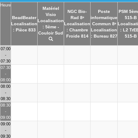
Heure
Matériel
NGC Bio-
Poste
PSM 5èm
Visio
BeadBeater
Rad 8ᵉ
informatique
515-B
Localisation
Localisation
Localisation
Commun 8ᵉ
Localisat
: 5ème -
: Pièce 833
: Chambre
Localisation
: L2 TrEE
Couloir Sud
Froide 814
: Bureau 827
515-B
07:00
-
07:30
07:30
-
08:00
08:00
-
08:30
08:30
-
09:00
09:00
-
09:30