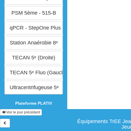
Plateforme PLATIV
Voir le jour précédent
Équipements TrEE Jean
Jeud