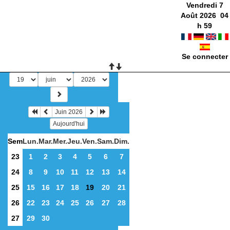
Vendredi 7
Août 2026
04
h
59
Se connecter
Juin 2026
Aujourd'hui
Sem
Lun.
Mar.
Mer.
Jeu.
Ven.
Sam.
Dim.
23
1
2
3
4
5
6
7
24
8
9
10
11
12
13
14
25
15
16
17
18
19
20
21
26
22
23
24
25
26
27
28
27
29
30