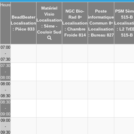
Heure
Matériel
NGC Bio-
Poste
PSM 5èm
Visio
BeadBeater
Rad 8ᵉ
informatique
515-B
Localisation
Localisation
Localisation
Commun 8ᵉ
Localisat
: 5ème -
: Pièce 833
: Chambre
Localisation
: L2 TrEE
Couloir Sud
Froide 814
: Bureau 827
515-B
07:00
-
07:30
07:30
-
08:00
08:00
-
08:30
08:30
-
09:00
09:00
-
09:30