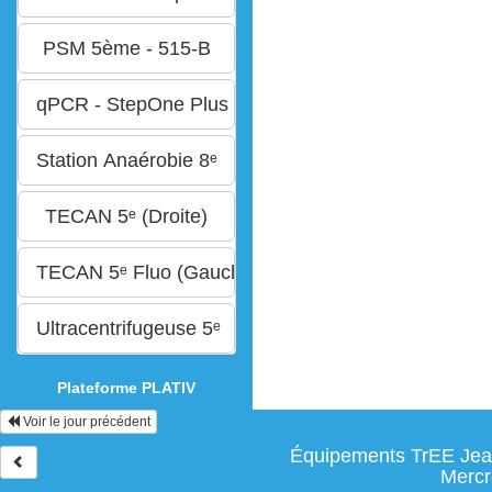
Plateforme PLATIV
Voir le jour précédent
Équipements TrEE Jean
Mercr