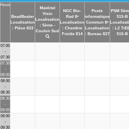
Heure
Matériel
NGC Bio-
Poste
PSM 5èm
Visio
BeadBeater
Rad 8ᵉ
informatique
515-B
Localisation
Localisation
Localisation
Commun 8ᵉ
Localisat
: 5ème -
: Pièce 833
: Chambre
Localisation
: L2 TrEE
Couloir Sud
Froide 814
: Bureau 827
515-B
07:00
-
07:30
07:30
-
08:00
08:00
-
08:30
08:30
-
09:00
09:00
-
09:30