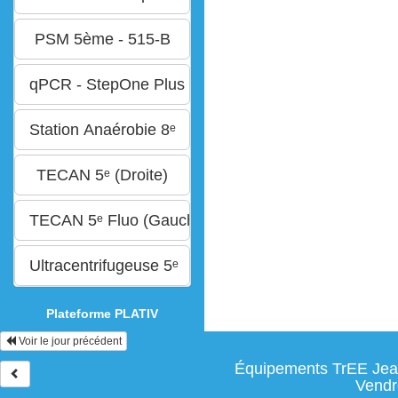
Plateforme PLATIV
Voir le jour précédent
Équipements TrEE Jean
Vendr