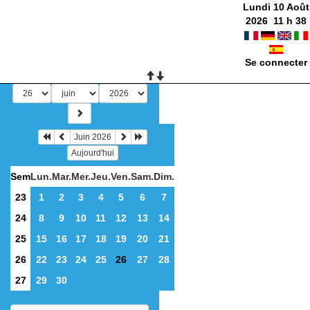
Lundi 10 Août
2026
11
h
38
Se connecter
Juin 2026
Aujourd'hui
Sem
Lun.
Mar.
Mer.
Jeu.
Ven.
Sam.
Dim.
23
1
2
3
4
5
6
7
24
8
9
10
11
12
13
14
25
15
16
17
18
19
20
21
26
22
23
24
25
26
27
28
27
29
30