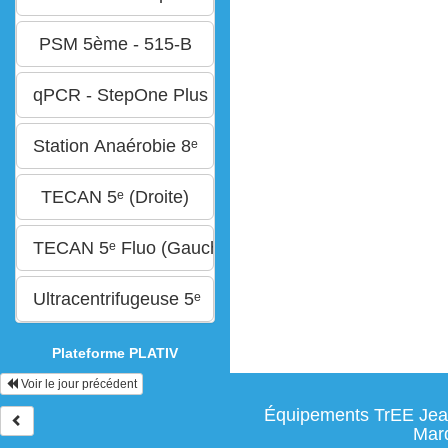
Plateforme PLATIV
Voir le jour précédent
Équipements TrEE Jean
Mard