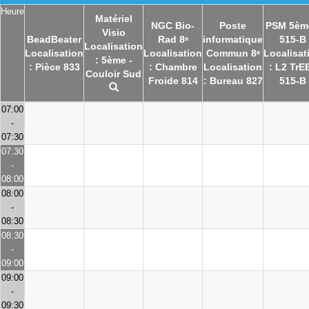
Heure
Matériel
NGC Bio-
Poste
PSM 5èm
Visio
BeadBeater
Rad 8ᵉ
informatique
515-B
Localisation
Localisation
Localisation
Commun 8ᵉ
Localisat
: 5ème -
: Pièce 833
: Chambre
Localisation
: L2 TrEE
Couloir Sud
Froide 814
: Bureau 827
515-B
07:00
-
07:30
07:30
-
08:00
08:00
-
08:30
08:30
-
09:00
09:00
-
09:30