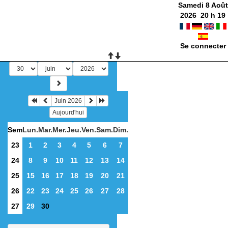
Samedi 8 Août
2026
20
h
19
Se connecter
Juin 2026
Aujourd'hui
Sem
Lun.
Mar.
Mer.
Jeu.
Ven.
Sam.
Dim.
23
1
2
3
4
5
6
7
24
8
9
10
11
12
13
14
25
15
16
17
18
19
20
21
26
22
23
24
25
26
27
28
27
29
30