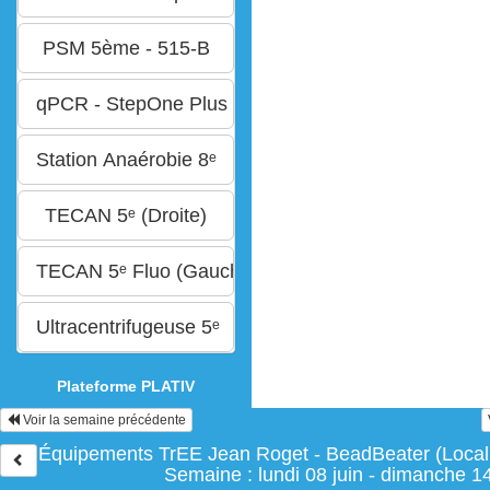
Plateforme PLATIV
Voir la semaine précédente
Équipements TrEE Jean Roget - BeadBeater (Localis
Semaine : lundi 08 juin - dimanche 14