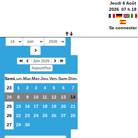
Jeudi 6 Août
2026
07
h
18
Se connecter
Juin 2026
Aujourd'hui
Sem
Lun.
Mar.
Mer.
Jeu.
Ven.
Sam.
Dim.
23
1
2
3
4
5
6
7
24
8
9
10
11
12
13
14
25
15
16
17
18
19
20
21
26
22
23
24
25
26
27
28
27
29
30