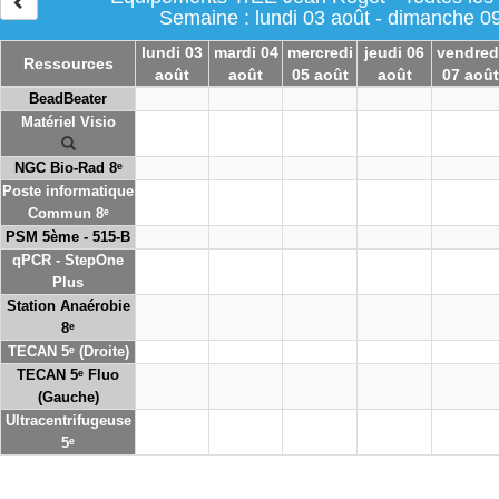
Semaine : lundi 03 août - dimanche 0
lundi 03
mardi 04
mercredi
jeudi 06
vendred
Ressources
août
août
05 août
août
07 août
BeadBeater
Matériel Visio
NGC Bio-Rad 8ᵉ
Poste informatique
Commun 8ᵉ
PSM 5ème - 515-B
qPCR - StepOne
Plus
Station Anaérobie
8ᵉ
TECAN 5ᵉ (Droite)
TECAN 5ᵉ Fluo
(Gauche)
Ultracentrifugeuse
5ᵉ