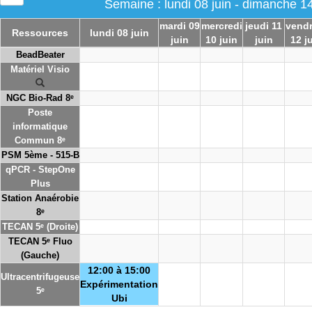
Semaine : lundi 08 juin - dimanche 14
mardi 09
mercredi
jeudi 11
vendr
Ressources
lundi 08 juin
juin
10 juin
juin
12 j
BeadBeater
Matériel Visio
NGC Bio-Rad 8ᵉ
Poste
informatique
Commun 8ᵉ
PSM 5ème - 515-B
qPCR - StepOne
Plus
Station Anaérobie
8ᵉ
TECAN 5ᵉ (Droite)
TECAN 5ᵉ Fluo
(Gauche)
12:00 à 15:00
Ultracentrifugeuse
Expérimentation
5ᵉ
Ubi