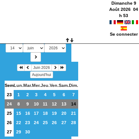
Dimanche 9
Août 2026
04
h
53
Se connecter
Juin 2026
Aujourd'hui
Sem
Lun.
Mar.
Mer.
Jeu.
Ven.
Sam.
Dim.
23
1
2
3
4
5
6
7
24
8
9
10
11
12
13
14
25
15
16
17
18
19
20
21
26
22
23
24
25
26
27
28
27
29
30