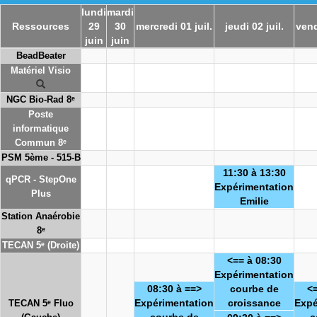
lundi
mardi
Ressources
29
30
mercredi 01 juil.
jeudi 02 juil.
vend
juin
juin
BeadBeater
Matériel Visio
NGC Bio-Rad 8ᵉ
Poste
informatique
Commun 8ᵉ
PSM 5ème - 515-B
11:30 à 13:30
qPCR - StepOne
Expérimentation
Plus
Emilie
Station Anaérobie
8ᵉ
TECAN 5ᵉ (Droite)
<== à 08:30
Expérimentation
08:30 à ==>
courbe de
<=
Expérimentation
croissance
Expé
TECAN 5ᵉ Fluo
courbe de
c