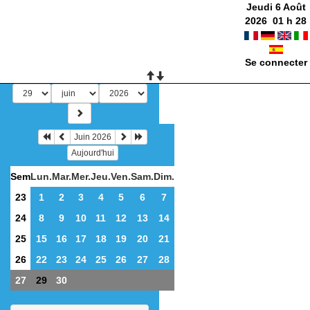
Jeudi 6 Août
2026
01
h
28
Se connecter
Juin 2026
Aujourd'hui
Sem
Lun.
Mar.
Mer.
Jeu.
Ven.
Sam.
Dim.
23
1
2
3
4
5
6
7
24
8
9
10
11
12
13
14
25
15
16
17
18
19
20
21
26
22
23
24
25
26
27
28
27
29
30