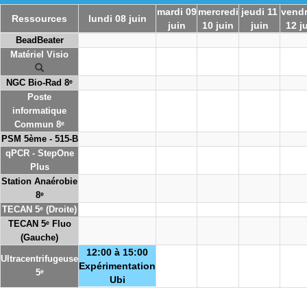
mardi 09
mercredi
jeudi 11
vendr
Ressources
lundi 08 juin
juin
10 juin
juin
12 j
BeadBeater
Matériel Visio
NGC Bio-Rad 8ᵉ
Poste
informatique
Commun 8ᵉ
PSM 5ème - 515-B
qPCR - StepOne
Plus
Station Anaérobie
8ᵉ
TECAN 5ᵉ (Droite)
TECAN 5ᵉ Fluo
(Gauche)
12:00 à 15:00
Ultracentrifugeuse
Expérimentation
5ᵉ
Ubi