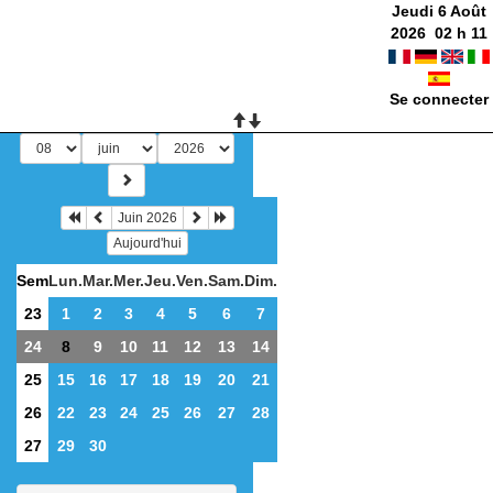
Jeudi 6 Août
2026
02
h
11
Se connecter
Juin 2026
Aujourd'hui
Sem
Lun.
Mar.
Mer.
Jeu.
Ven.
Sam.
Dim.
23
1
2
3
4
5
6
7
24
8
9
10
11
12
13
14
25
15
16
17
18
19
20
21
26
22
23
24
25
26
27
28
27
29
30